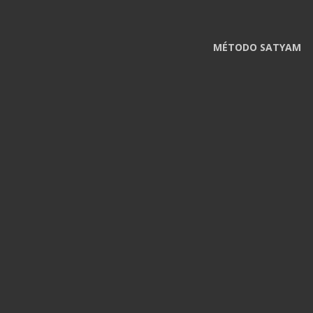
MÉTODO SATYAM