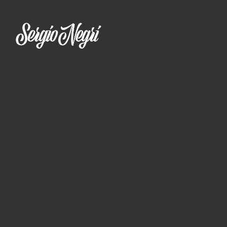
Meilleurs casinos en
ligne avec Paysafecard
pour parier en toute
sécurité
março 31, 2026
Лучшие Android
Платформы Для
Пользователей В
2025 Году
março 26, 2026
Провайдер Fugaso:
обзор слотов с
накопительным
джекпотом
março 24, 2026
Понятие «хит-рейт»
(Hit Rate) в
характеристиках