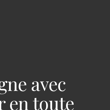
igne avec
r en toute