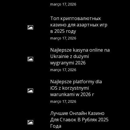
março 17, 2026
Топ криптовалютных
казино для азартных игр
в 2025 году
março 17, 2026
Najlepsze kasyna online na
Ukrainie z dużymi
wygranymi 2026
março 17, 2026
Najlepsze platformy dla
iOS z korzystnymi
warunkami w 2026 r
março 17, 2026
Лучшие Онлайн Казино
Для Ставок В Рублях 2025
Года