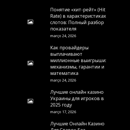
Понятие «хит-рейт» (Hit
Rate) в характеристиках
слотов: Полный разбор
показателя
março 24, 2026
Как провайдеры
выплачивают
миллионные выигрыши:
механизмы, гарантии и
математика
março 24, 2026
Лучшие онлайн казино
Украины для игроков в
2025 году
março 17, 2026
Лучшие Онлайн Казино