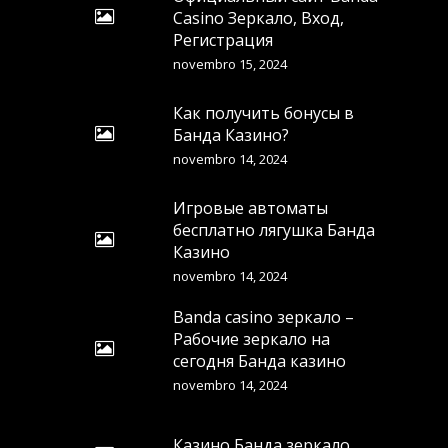
Casino Зеркало, Вход,
Регистрация
novembro 15, 2024
Как получить бонусы в
Банда Казино?
novembro 14, 2024
Игровые автоматы
бесплатно лягушка Банда
Казино
novembro 14, 2024
Banda casino зеркало –
Рабочие зеркало на
сегодня Банда казино
novembro 14, 2024
Казино Банда зеркало