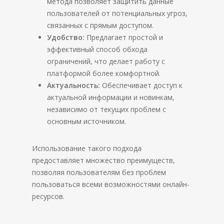
метода позволяет защитить данные
пользователей от потенциальных угроз,
связанных с прямым доступом.
Удобство:
Предлагает простой и
эффективный способ обхода
ограничений, что делает работу с
платформой более комфортной.
Актуальность:
Обеспечивает доступ к
актуальной информации и новинкам,
независимо от текущих проблем с
основным источником.
Использование такого подхода
предоставляет множество преимуществ,
позволяя пользователям без проблем
пользоваться всеми возможностями онлайн-
ресурсов.