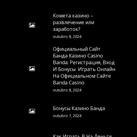
Комета казино –
развлечение или
заработок?
outubro 8, 2024
Официальный Сайт
Банда Казино Casino
Banda: Регистрация, Вход
И Бонусы ️ Играть Онлайн
На Официальном Сайте
Banda Casino
outubro 8, 2024
Бонусы Казино Банда
outubro 7, 2024
Как Играть В На Деньги