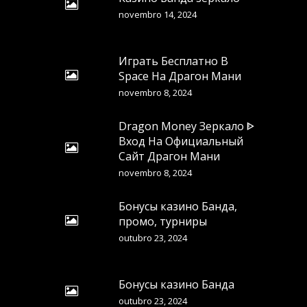
novembro 14, 2024
Играть Бесплатно В
Space На Драгон Мани
novembro 8, 2024
Dragon Money Зеркало ᐈ
Вход На Официальный
Сайт Драгон Мани
novembro 8, 2024
Бонусы казино Банда,
промо, турниры
outubro 23, 2024
Бонусы казино Банда
outubro 23, 2024