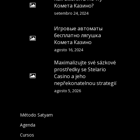
Комета Казино?
setembro 24, 2024
Игровые автоматы
бесплатно лягушка
Комета Казино
agosto 16, 2024
Maximalizujte své sázkové
prostředky se Stelario
Casino a jeho
nepřekonatelnou strategií
agosto 5, 2026
Método Satyam
Agenda
Cursos