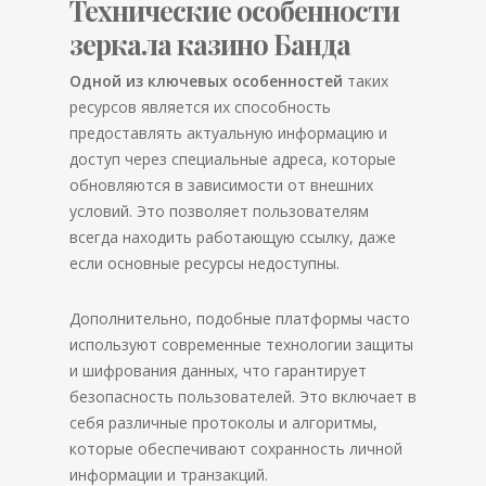
Технические особенности
зеркала казино Банда
Одной из ключевых особенностей
таких
ресурсов является их способность
предоставлять актуальную информацию и
доступ через специальные адреса, которые
обновляются в зависимости от внешних
условий. Это позволяет пользователям
всегда находить работающую ссылку, даже
если основные ресурсы недоступны.
Дополнительно, подобные платформы часто
используют современные технологии защиты
и шифрования данных, что гарантирует
безопасность пользователей. Это включает в
себя различные протоколы и алгоритмы,
которые обеспечивают сохранность личной
информации и транзакций.