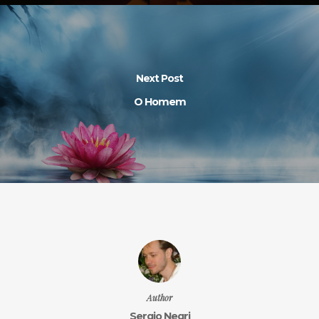
Next Post
O Homem
Author
Sergio Negri