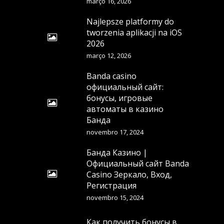
março 16, 2026
Najlepsze platformy do
tworzenia aplikacji na iOS
2026
março 12, 2026
Banda casino
официальный сайт:
бонусы, игровые
автоматы в казино
Банда
novembro 17, 2024
Банда Казино |
Официальный сайт Banda
Casino Зеркало, Вход,
Регистрация
novembro 15, 2024
Как получить бонусы в