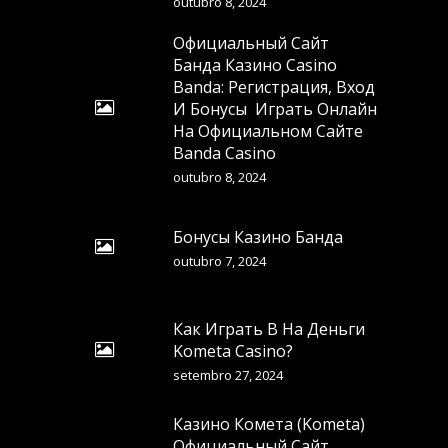
outubro 8, 2024
Официальный Сайт
Банда Казино Casino
Banda: Регистрация, Вход
И Бонусы ️ Играть Онлайн
На Официальном Сайте
Banda Casino
outubro 8, 2024
Бонусы Казино Банда
outubro 7, 2024
Как Играть В На Деньги
Kometa Casino?
setembro 27, 2024
Казино Комета (Kometa)
Официальный Сайт,