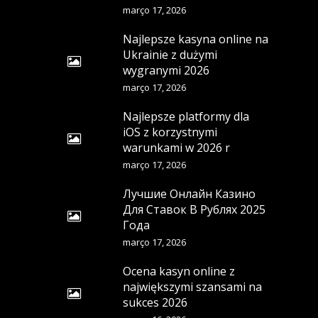
março 17, 2026
Najlepsze kasyna online na
Ukrainie z dużymi
wygranymi 2026
março 17, 2026
Najlepsze platformy dla
iOS z korzystnymi
warunkami w 2026 r
março 17, 2026
Лучшие Онлайн Казино
Для Ставок В Рублях 2025
Года
março 17, 2026
Ocena kasyn online z
największymi szansami na
sukces 2026