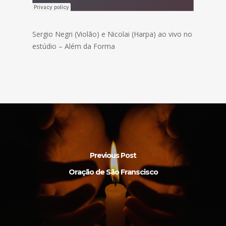
Sergio Negri (Violão) e Nicolai (Harpa) ao vivo no
estúdio – Além da Forma
Previous Post
Oração de São Franscisco