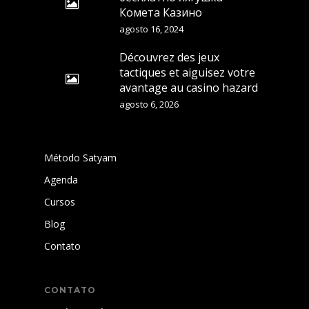
Комета Казино
agosto 16, 2024
Découvrez des jeux
tactiques et aiguisez votre
avantage au casino hazard
agosto 6, 2026
Método Satyam
Agenda
Cursos
Blog
Contato
CONTATO