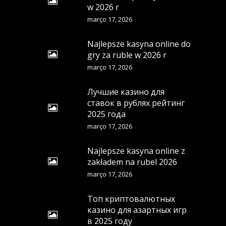
w 2026 r
março 17, 2026
Najlepsze kasyna online do
gry za ruble w 2026 r
março 17, 2026
Лучшие казино для
ставок в рублях рейтинг
2025 года
março 17, 2026
Najlepsze kasyna online z
zakładem na rubel 2026
março 17, 2026
Топ криптовалютных
казино для азартных игр
в 2025 году