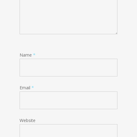
Name
*
Email
*
Website