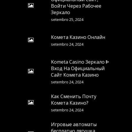
Войти Через Рабочее
Зеркало
setembro 25, 2024
Комета Казино Онлайн
setembro 24, 2024
Kometa Casino Зеркало ᐈ
Вход На Официальный
Сайт Комета Казино
setembro 24, 2024
Как Сменить Почту
Комета Казино?
setembro 24, 2024
Игровые автоматы
бесплатно лягушка