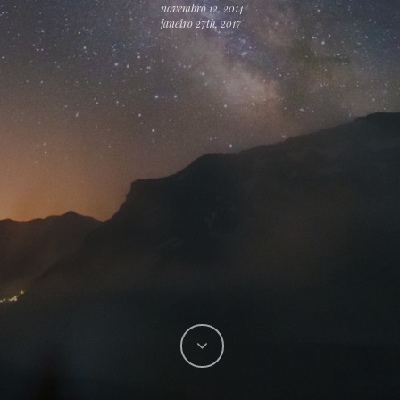
novembro 12, 2014
janeiro 27th, 2017