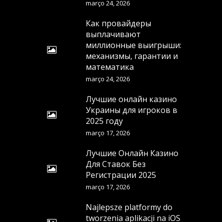
março 24, 2026
Как провайдеры
выплачивают
миллионные выигрыши:
механизмы, гарантии и
математика
março 24, 2026
Лучшие онлайн казино
Украины для игроков в
2025 году
março 17, 2026
Лучшие Онлайн Казино
Для Ставок Без
Регистрации 2025
março 17, 2026
Najlepsze platformy do
tworzenia aplikacji na iOS