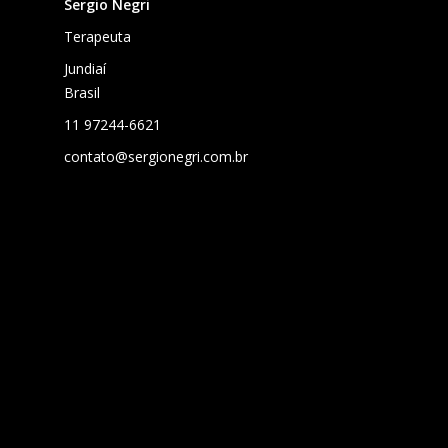
Sergio Negri
Terapeuta
Jundiaí
Brasil
11 97244-6621
contato@sergionegri.com.br