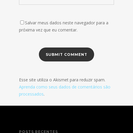
Salvar meus dados neste navegador para a
próxima vez que eu comentar.
Esse site utiliza o Akismet para reduzir spam.
Aprenda como seus dados de comentários são
processados
.
POSTS RECENTES