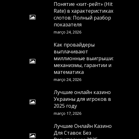
Понятие «хит-рейт» (Hit
Rate) в характеристиках
слотов: Полный разбор
показателя
março 24, 2026
Как провайдеры
выплачивают
миллионные выигрыши:
механизмы, гарантии и
математика
março 24, 2026
Лучшие онлайн казино
Украины для игроков в
2025 году
março 17, 2026
Лучшие Онлайн Казино
Для Ставок Без