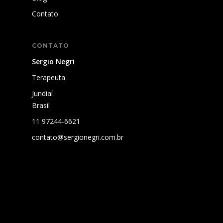
Contato
CONTATO
Sergio Negri
Terapeuta
Jundiaí
Brasil
11 97244-6621
contato@sergionegri.com.br