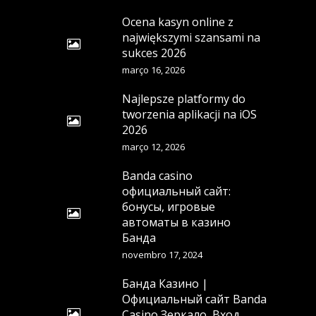
Ocena kasyn online z
największymi szansami na
sukces 2026
março 16, 2026
Najlepsze platformy do
tworzenia aplikacji na iOS
2026
março 12, 2026
Banda casino
официальный сайт:
бонусы, игровые
автоматы в казино
Банда
novembro 17, 2024
Банда Казино |
Официальный сайт Banda
Casino Зеркало, Вход,