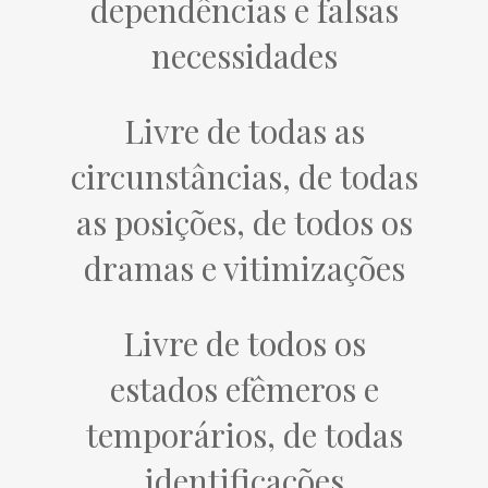
dependências e falsas
necessidades
Livre de todas as
circunstâncias, de todas
as posições, de todos os
dramas e vitimizações
Livre de todos os
estados efêmeros e
temporários, de todas
identificações