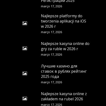
Регистрации 2025
março 17, 2026
Najlepsze platformy do
tworzenia aplikacji na iOS
w 2026 r
março 17, 2026
Najlepsze kasyna online do
gry za ruble w 2026 r
março 17, 2026
Лучшие казино для
ставок в рублях рейтинг
2025 года
março 17, 2026
Najlepsze kasyna online z
zakładem na rubel 2026
março 17, 2026