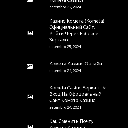
Kometa Casino?
setembro 27, 2024
Казино Комета (Kometa)
Официальный Сайт,
Войти Через Рабочее
Зеркало
setembro 25, 2024
Комета Казино Онлайн
setembro 24, 2024
Kometa Casino Зеркало ᐈ
Вход На Официальный
Сайт Комета Казино
setembro 24, 2024
Как Сменить Почту
Комета Казино?