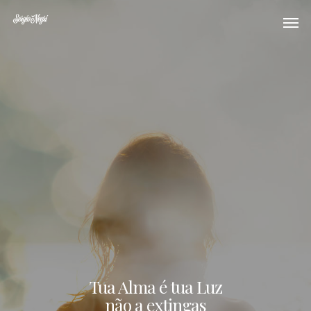
Tua Alma é tua Luz
não a extingas